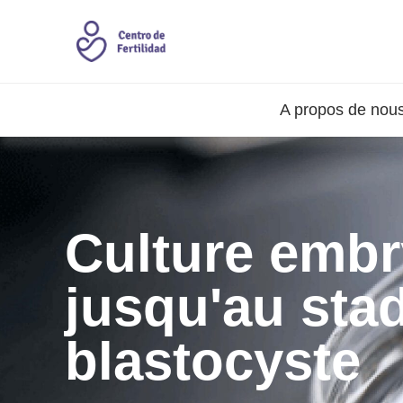
A propos de nou
Culture embr
jusqu'au sta
blastocyste