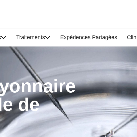
s
Traitements
Expériences Partagées
Clin
yonnaire
de de