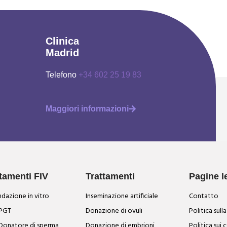
Clinica
Madrid
Telefono
+34 602 25 19 83
Maggiori informazioni
tamenti FIV
Trattamenti
Pagine l
dazione in vitro
Inseminazione artificiale
Contatto
 PGT
Donazione di ovuli
Politica sull
 Donatore di sperma
Donazione di embrioni
Politica sui