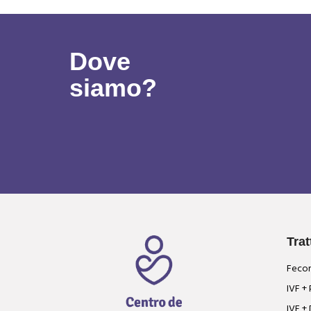
Dove
siamo?
Trat
Fecon
IVF +
IVF +