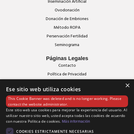
Inseminación Artificial
Ovodonación
Donación de Embriones
Método ROPA
Perservación Fertilidad
Seminograma
Páginas Legales
Contacto
Política de Privacidad
Política de Cookies
×
Ese sitio web utiliza cookies
Aviso Legal
This Cookie Banner was deleted and is no longer working. Please
Blog
contact the website administrator.
Este sitio web usa cookies para mejorar la experiencia del usuario. Al
utilizar nuestro sitio web, usted acepta todas las cookies de acuerdo
con nuestra Política de cookies.
Más información
COOKIES ESTRICTAMENTE NECESARIAS