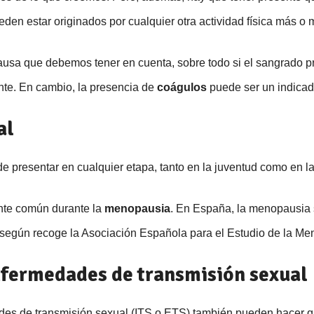
eden estar originados por cualquier otra actividad física más o
 causa que debemos tener en cuenta, sobre todo si el sangrado 
iente. En cambio, la presencia de
coágulos
puede ser un indicado
al
 presentar en cualquier etapa, tanto en la juventud como en l
nte común durante la
menopausia
. En España, la menopausia 
, según recoge la Asociación Española para el Estudio de la M
nfermedades de transmisión sexual
des de transmisión sexual (ITS o ETS) también pueden hacer q