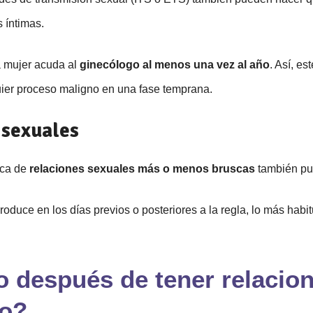
s íntimas.
a mujer acuda al
ginecólogo al menos una vez a
l año
. Así, es
quier proceso maligno en una fase temprana.
 sexuales
ica de
relaciones sexuales más o menos bruscas
también pue
oduce en los días previos o posteriores a la regla, lo más habi
o después de tener relacio
zo?