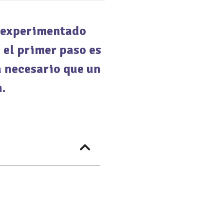
n experimentado
 el primer paso es
á necesario que un
n.