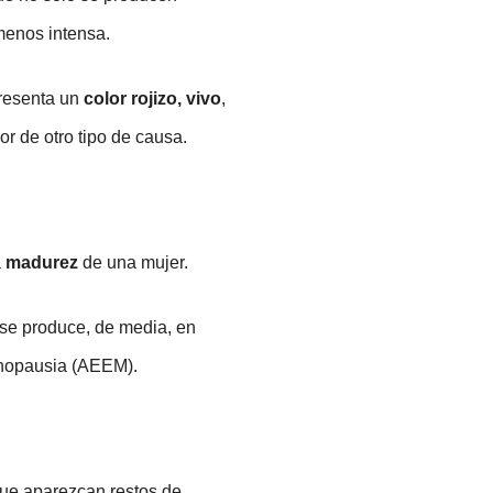
 menos intensa.
presenta un
color rojizo, vivo
,
r de otro tipo de causa.
a
madurez
de una mujer.
se produce, de media, en
enopausia (AEEM).
ue aparezcan restos de