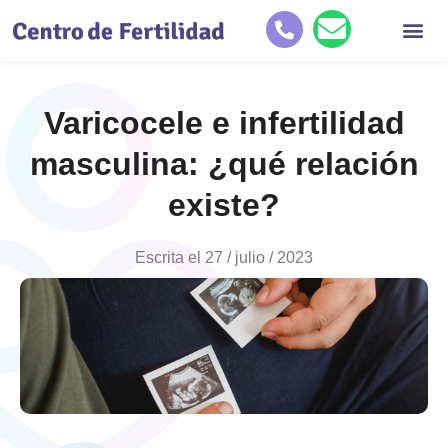
Quiénes so
Tratamientos de reproducc
Historias de éxit
Varicocele e infertilidad
masculina: ¿qué relación
existe?
Escrita el
27 / julio / 2023