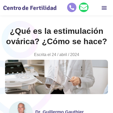
Quiénes so
Tratamientos de reproducc
Historias de éxit
¿Qué es la estimulación
ovárica? ¿Cómo se hace?
Escrita el
24 / abril / 2024
Dr. Guillermo Gauthier