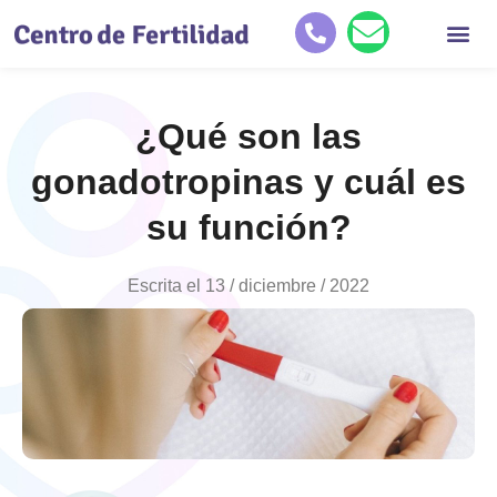
Quiénes so
Tratamientos de reproducc
Historias de éxit
¿Qué son las
gonadotropinas y cuál es
su función?
Escrita el
13 / diciembre / 2022