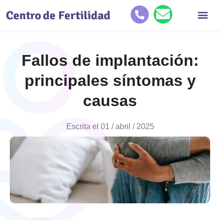
Quiénes so
Tratamientos de reproducc
Historias de éxit
Fallos de implantación:
principales síntomas y
causas
Escrita el
01 / abril / 2025